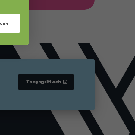
iwch
Tanysgrifiwch