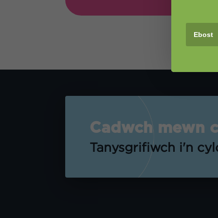
Cadwch mewn cy
Tanysgrifiwch i'n cy