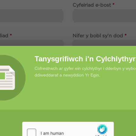
Cyfeiriad e-bost
*
liad
*
Nifer y bobl sy’n dod
*
Tanysgrifiwch i'n Cylchlythyr
Hoffech chi archebu bwy
Cofrestrwch ar gyfer ein cylchlythyr i dderbyn y wyb
ddiweddaraf a newyddion Yr Egin.
Dewiswch opsiwn
Cyflwyno'r Cais