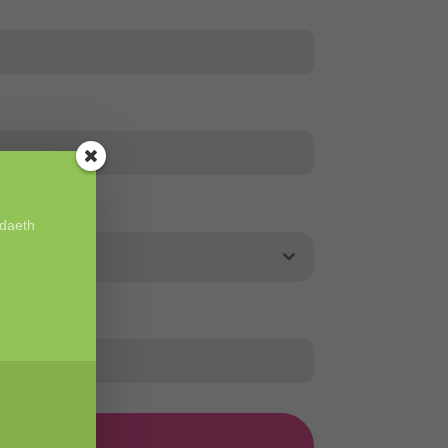
d?
*
odaeth