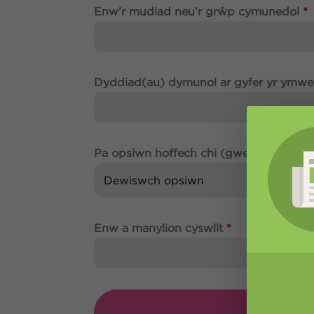
Enw’r mudiad neu’r grŵp cymunedol
*
Dyddiad(au) dymunol ar gyfer yr ymwe
Pa opsiwn hoffech chi (gweithdy)
*
Dewiswch opsiwn
Enw a manylion cyswllt
*