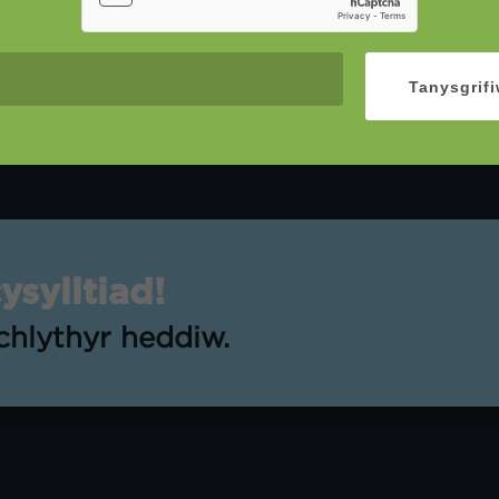
Tanysgrif
sylltiad!
lchlythyr heddiw.