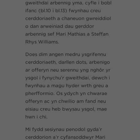
gweithdai arbennig yma, cyfle i bobl
ifanc (bl.10 i bl.13) fwynhau creu
cerddoriaeth a chaneuon gwreiddiol
o dan arweiniad dau gerddor
arbennig sef Mari Mathias a Steffan
Rhys Williams.
Does dim angen medru ysgrifennu
cerddoriaeth, darllen dots, arbenigo
ar offeryn neu serennu yng nghôr yr
ysgol i fynychu’r gweithdai, dewch i
fwynhau a magu hyder wrth greu a
pherfformio. Os ydych yn chwarae
offeryn ac yn chwilio am fand neu
eisiau creu heb bwysau ysgol, mae
hwn i chi.
Mi fydd sesiynau penodol gyda’r
cerddorion a’r cyfansoddwyr Mari