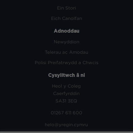
Ein Stori
Eich Canolfan
Adnoddau
Newyddion
Telerau ac Amodau
Polisi Preifatrwydd a Chwcis
Cysylltwch â ni
Heol y Coleg
Caerfyrddin
SA31 3EQ
01267 611 600
helo@yregin.cymru