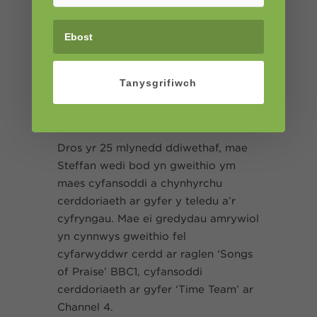
Mari wedi cynnal gweithdai
cyfansoddi caneuon, addysgu
caneuon gwerin Cymru ar y cyd â
TRAC CYMRU, Theatr HIJINX,
CULTVR, Tafwyl - gan fentora
Tanysgrifiwch
cerddorion a bandiau.
Pwy yw Steffan Rhys Williams?
Dros yr 25 mlynedd ddiwethaf, mae
Steffan wedi bod yn gweithio ym
maes cyfansoddi a chynhyrchu
cerddoriaeth ar gyfer y teledu a’r
cyfryngau. Mae ei gredydau amrywiol
yn cynnwys gweithio fel
cyfarwyddwr cerdd ar raglen ‘Songs
of Praise’ BBC1, cyfansoddi
cerddoriaeth ar gyfer ‘Time Team’ ar
Channel 4.