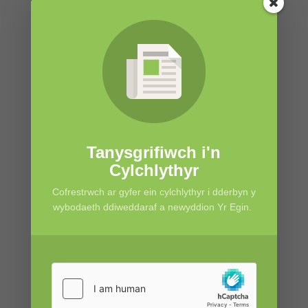
Cymru a Sir Benfro. Mae hi'n dod ag
egni bywiog ar y llwyfan a thonau
hardd o leisiau melodig cain a
rhyddhaodd ei halbwm cyntaf
'Annwn' ym mis Mawrth 2022.
Mae’r ddwy flynedd diwethaf wedi
bod yn rhai cyffrous iawn i Mari a'i
band, ar ôl perfformio ar lawer o
Tanysgrifiwch i'n
lwyfannau enwog fel Gŵyl Werin
Cylchlythyr
Caergrawnt, Gŵyl Ryng-Geltaidd
Cofrestrwch ar gyfer ein cylchlythyr i dderbyn y
Lorient, Gŵyl y Dyn Gwyrdd , Gwyl
wybodaeth ddiweddaraf a newyddion Yr Egin.
Rhwng y Coed a llawer mwy. Enillodd
Wobr am y 'Gân Draddodiadol Orau'
o'i halbwm cyntaf 'Annwn' yng
Ngwobrau Gwerin y BBC yn 2023.
Yn ogystal a'i gwaith perfformio, mae