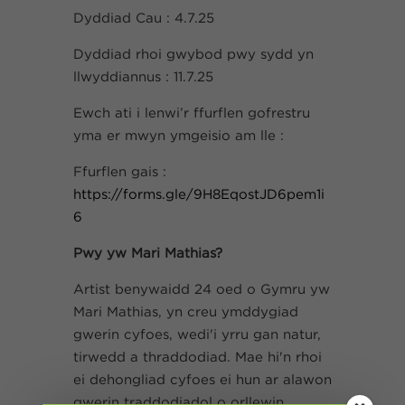
Dyddiad Cau : 4.7.25
Dyddiad rhoi gwybod pwy sydd yn
llwyddiannus : 11.7.25
Ewch ati i lenwi’r ffurflen gofrestru
yma er mwyn ymgeisio am lle :
Ffurflen gais :
https://forms.gle/9H8EqostJD6pem1i
6
Pwy yw Mari Mathias?
Artist benywaidd 24 oed o Gymru yw
Mari Mathias, yn creu ymddygiad
gwerin cyfoes, wedi'i yrru gan natur,
tirwedd a thraddodiad. Mae hi'n rhoi
ei dehongliad cyfoes ei hun ar alawon
gwerin traddodiadol o orllewin