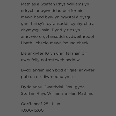
Mathias a Steffan Rhys Williams yn
edrych ar agweddau perfformio
mewn band byw yn ogystal â dysgu
gan rhai sy’n cyfansoddi, cynhyrchu a
chymysgu sain. Bydd y tips yn
amrywio o gyfansoddi cydweithredol
i beth i checio mewn ‘sound check’!
Lle ar gyfer 10 yn unig fel rhan o’r
cwrs felly cofrestrwch heddiw.
Bydd angen eich bod ar gael ar gyfer
pob un o’r diwrnodau yma -
Dyddiadau Gweithdai Creu gyda
Steffan Rhys Williams a Mari Mathias
Gorffennaf 28 Llun
10:00-15:00