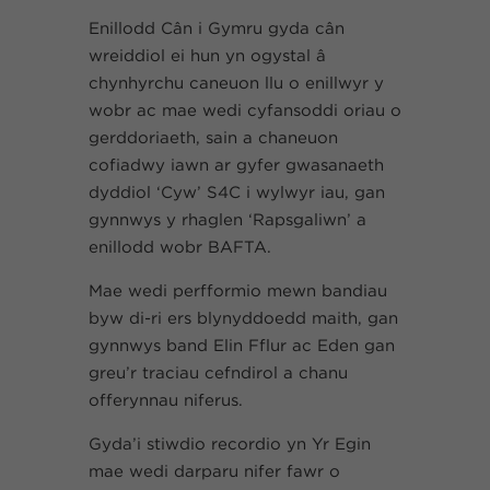
Enillodd Cân i Gymru gyda cân
wreiddiol ei hun yn ogystal â
chynhyrchu caneuon llu o enillwyr y
wobr ac mae wedi cyfansoddi oriau o
gerddoriaeth, sain a chaneuon
cofiadwy iawn ar gyfer gwasanaeth
dyddiol ‘Cyw’ S4C i wylwyr iau, gan
gynnwys y rhaglen ‘Rapsgaliwn’ a
enillodd wobr BAFTA.
Mae wedi perfformio mewn bandiau
byw di-ri ers blynyddoedd maith, gan
gynnwys band Elin Fflur ac Eden gan
greu’r traciau cefndirol a chanu
offerynnau niferus.
Gyda’i stiwdio recordio yn Yr Egin
mae wedi darparu nifer fawr o