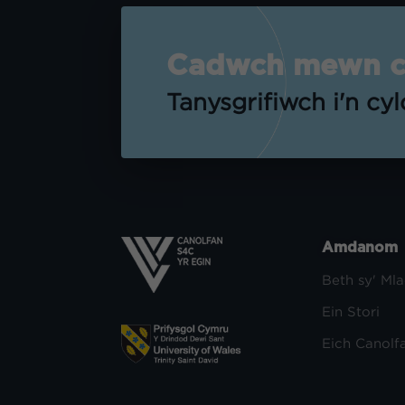
Cadwch mewn cy
Tanysgrifiwch i'n cy
Amdanom
Beth sy' Ml
Ein Stori
Eich Canolf