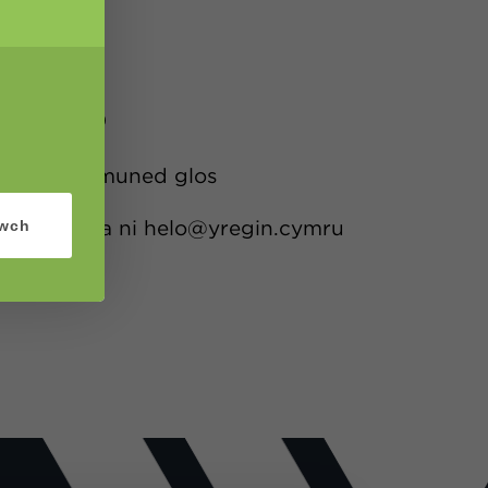
ym tu hwnt)
o gyda chymuned glos
lltwch gyda ni helo@yregin.cymru
iwch