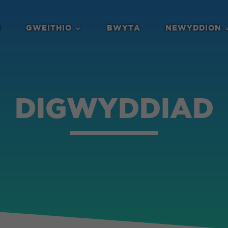
N
GWEITHIO
BWYTA
NEWYDDION
DIGWYDDIAD