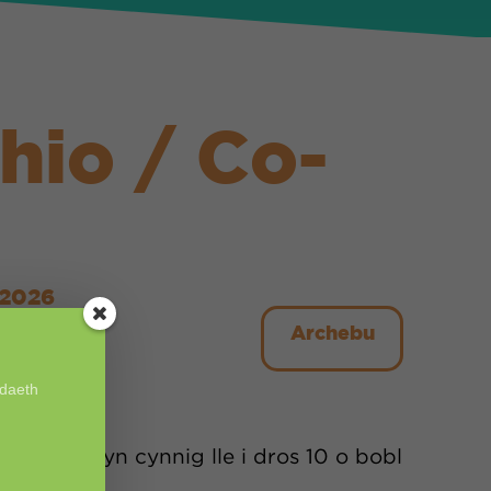
hio / Co-
 2026
Archebu
odaeth
dd llawr yn cynnig lle i dros 10 o bobl
ris mae ...