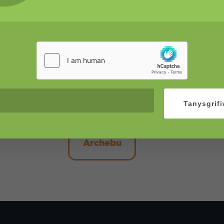
Desg
Parcio
Cysylltiad trydan a WiFi (cyfl
Defnydd o’r gegin
Cyfle i rwydweithio a gweithi
I drefnu desg mwy parhaol cysy
Tanysgrif
Archebu