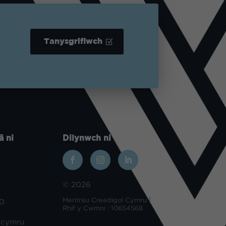
Tanysgrifiwch
â ni
Dilynwch ni
© 2026
Mentrau Creadigol Cymru |
00
Rhif y Cwmni : 10654568
.cymru