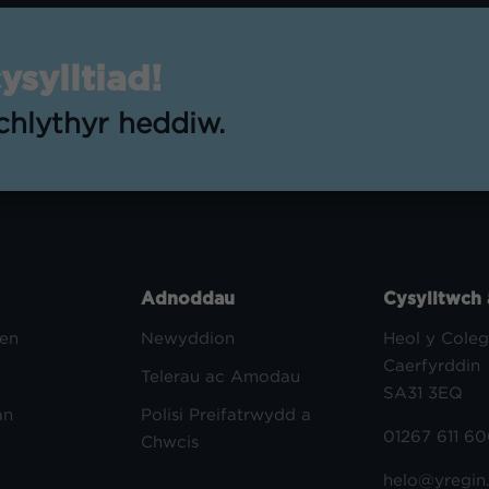
sylltiad!
lchlythyr heddiw.
Adnoddau
Cysylltwch 
aen
Newyddion
Heol y Coleg
Caerfyrddin
Telerau ac Amodau
SA31 3EQ
an
Polisi Preifatrwydd a
01267 611 6
Chwcis
helo@yregin