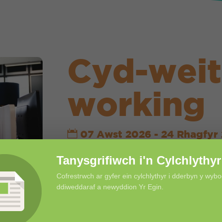
Cyd-weit
working
07 Awst 2026 - 24 Rhagfyr
08:30
Tanysgrifiwch i'n Cylchlythyr
Yr Egin
Cofrestrwch ar gyfer ein cylchlythyr i dderbyn y wyb
12 - 20
ddiweddaraf a newyddion Yr Egin.
Mae’r gofod cydweithio ar y trydy
weithio, ac wedi’i gynnwys yn y p