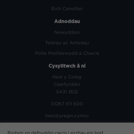
Eich Canolfan
Adnoddau
Newyddion
Telerau ac Amodau
Polisi Preifatrwydd a Chwcis
Cysylltwch â ni
Heol y Coleg
Caerfyrddin
SA31 3EQ
01267 611 600
helo@yregin.cymru
Rydym yn defnyddio cwcis i sicrhau ein bod
Dilynwch ni