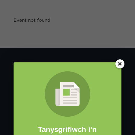
Event not found
Cadwch mewn
cysylltiad!
Tanysgrifiwch i'n
cylchlythyr heddiw.
Tanysgrifiwch i'n
Tanysgrifiwch