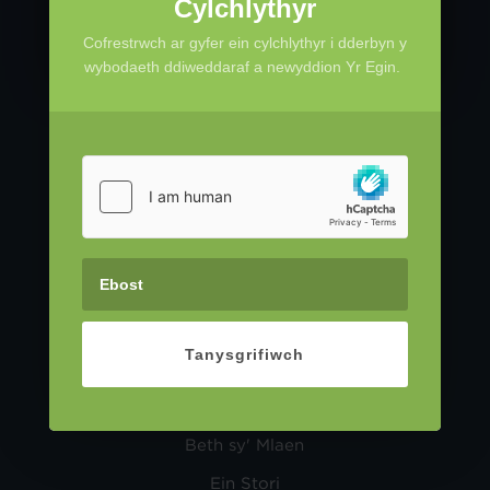
Cylchlythyr
Cofrestrwch ar gyfer ein cylchlythyr i dderbyn y
wybodaeth ddiweddaraf a newyddion Yr Egin.
Tanysgrifiwch
Amdanom
Beth sy' Mlaen
Ein Stori