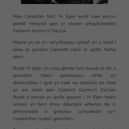
Mae Canolfan S4C Yr Egin wedi cael pecyn
gardd newydd gan yr elusen amgylcheddol
Cadwch Gymru’n Daclus.
Maent yn un o’r sefydliadau cyntaf yn y wlad i
elwa ar gynllun Lleoedd Lleol ar gyfer Natur
eleni.
Bydd Yr Egin yn creu gardd tyfu bwyd ar dir y
ganolfan. Mae’r planhigion, offer a’r
deunyddiau i gyd yn cael eu darparu yn rhad
ac am ddim gan Cadwch Gymru’n Daclus.
Bydd y pecyn yn gyfle gwych i Yr Egin fedru
arwain yn lleol drwy ddangos arferion da i’r
amrywiaeth o grwpiau cymunedol sy’n
cydweithio gyda’r ganolfan.