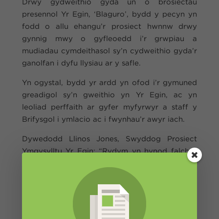
Drwy gydweithio gyda un o brosiectau
presennol Yr Egin, ‘Blaguro’, bydd y pecyn yn
fodd o allu ehangu’r prosiect hwnnw drwy
gynnig mwy o gyfleoedd i’r grwpiau a
mudiadau cymdeithasol sy’n cydweithio gyda’r
ganolfan i dyfu llysiau ar y safle.
Yn ogystal, bydd yr ardd yn ofod i’r gymuned
greadigol sy’n gweithio yn Yr Egin, ac yn
leoliad perffaith ar gyfer myfyrwyr a staff y
Brifysgol i ymlacio ac i fwynhau’r awyr iach.
Dywedodd Llinos Jones, Swyddog Prosiect
Ymgysylltu Yr Egin: “Rydym yn hynod falch a
diolchgar o dderbyn y pecyn gwerthfawr yma
gan Cadwch Gymru’n Daclus, bydd hyn yn ein
galluogi i weithio yn agos a chymunedau
Caerfyrddin gan roi cyfleoedd i bobol weithio
a phrofi natur ar ei stepen drws. Gydag offer o