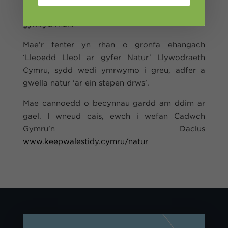
bydd cymunedau eraill yn cael eu hysbrydoli i
gymryd rhan.”
Mae’r fenter yn rhan o gronfa ehangach
‘Lleoedd Lleol ar gyfer Natur’ Llywodraeth
Cymru, sydd wedi ymrwymo i greu, adfer a
gwella natur ‘ar ein stepen drws’.
Mae cannoedd o becynnau gardd am ddim ar
gael. I wneud cais, ewch i wefan Cadwch
Gymru’n Daclus
www.keepwalestidy.cymru/natur