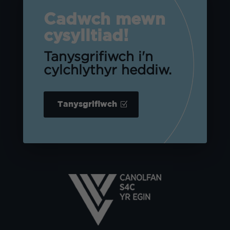
Cadwch mewn
cysylltiad!
Tanysgrifiwch i'n
cylchlythyr heddiw.
Tanysgrifiwch