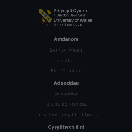
Amdanom
Beth sy' Mlaen
Ein Stori
Eich Canolfan
Adnoddau
Newyddion
Telerau ac Amodau
Polisi Preifatrwydd a Chwcis
Cysylltwch â ni