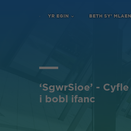
YR EGIN
BETH SY' MLAE
‘SgwrSioe’ - Cyfl
i bobl ifanc