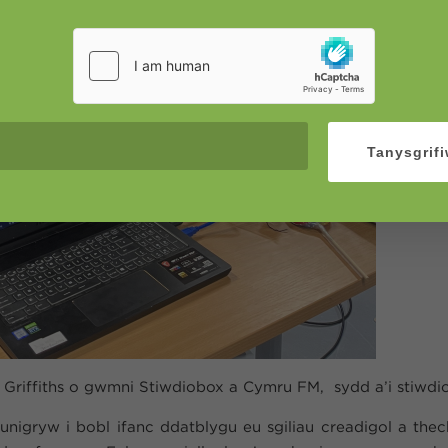
Tanysgrif
 Griffiths o gwmni Stiwdiobox a Cymru FM, sydd a’i stiwdi
unigryw i bobl ifanc ddatblygu eu sgiliau creadigol a th