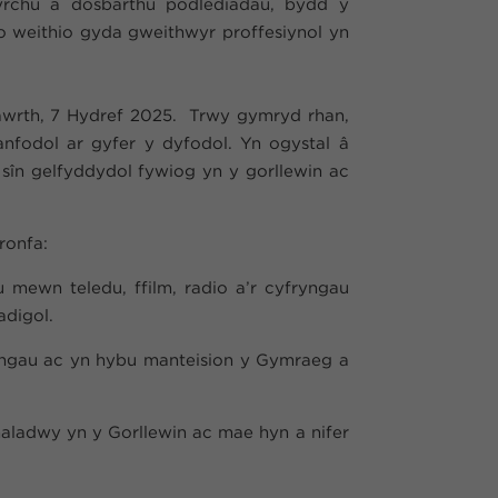
yrchu a dosbarthu podlediadau, bydd y
o weithio gyda gweithwyr proffesiynol yn
Fawrth, 7 Hydref 2025. Trwy gymryd rhan,
anfodol ar gyfer y dyfodol. Yn ogystal â
sîn gelfyddydol fywiog yn y gorllewin ac
ronfa:
 mewn teledu, ffilm, radio a’r cyfryngau
eadigol.
fryngau ac yn hybu manteision y Gymraeg a
aladwy yn y Gorllewin ac mae hyn a nifer