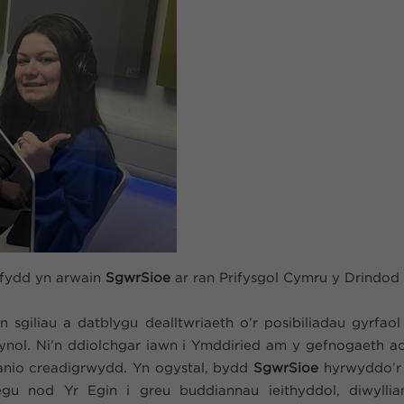
 fydd yn arwain
SgwrSioe
ar ran Prifysgol Cymru y Drindod
in sgiliau a datblygu dealltwriaeth o’r posibiliadau gyrfa
nol. Ni’n ddiolchgar iawn i Ymddiried am y gefnogaeth ac
anio creadigrwydd. Yn ogystal, bydd
SgwrSioe
hyrwyddo’r 
egu nod Yr Egin i greu buddiannau ieithyddol, diwylli