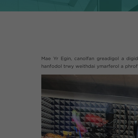
Mae Yr Egin, canolfan greadigol a digid
hanfodol trwy weithdai ymarferol a phrof