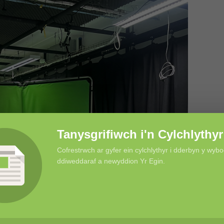
Tanysgrifiwch i'n Cylchlythyr
Cofrestrwch ar gyfer ein cylchlythyr i dderbyn y wyb
ddiweddaraf a newyddion Yr Egin.