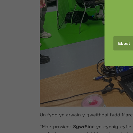
Un fydd yn arwain y gweithdai fydd Marc
“Mae prosiect
SgwrSioe
yn cynnig cyfle 