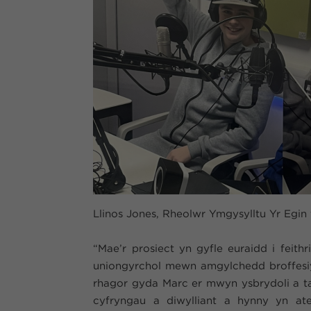
Llinos Jones, Rheolwr Ymgysylltu Yr Egin
“Mae’r prosiect yn gyfle euraidd i feithr
uniongyrchol mewn amgylchedd broffesiy
rhagor gyda Marc er mwyn ysbrydoli a t
cyfryngau a diwylliant a hynny yn at