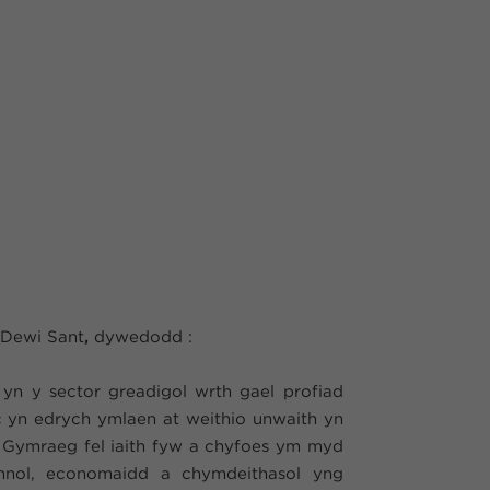
 Dewi Sant
,
dywedodd :
ol yn y sector greadigol wrth gael profiad
 yn edrych ymlaen at weithio unwaith yn
Gymraeg fel iaith fyw a chyfoes ym myd
annol, economaidd a chymdeithasol yng