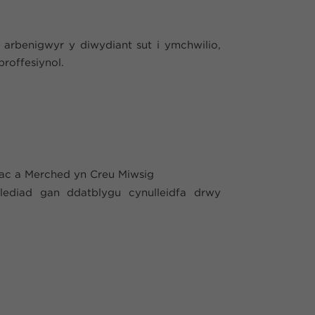
 arbenigwyr y diwydiant sut i ymchwilio,
proffesiynol.
Jac a Merched yn Creu Miwsig
lediad gan ddatblygu cynulleidfa drwy