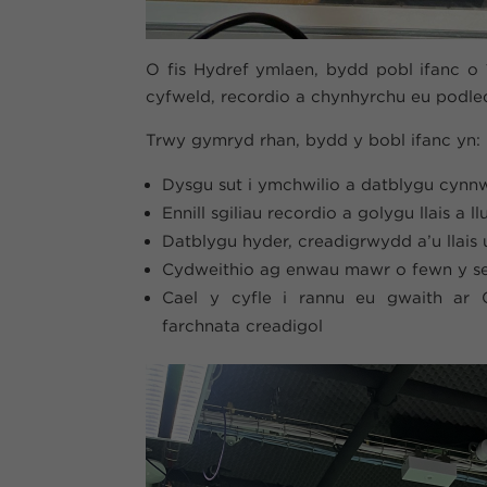
O fis Hydref ymlaen, bydd pobl ifanc o 
cyfweld, recordio a chynhyrchu eu podled
Trwy gymryd rhan, bydd y bobl ifanc yn:
Dysgu sut i ymchwilio a datblygu cynn
Ennill sgiliau recordio a golygu llais a ll
Datblygu hyder, creadigrwydd a’u llai
Cydweithio ag enwau mawr o fewn y se
Cael y cyfle i rannu eu gwaith ar 
farchnata creadigol