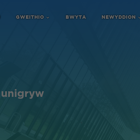
N
GWEITHIO
BWYTA
NEWYDDION
e unigryw