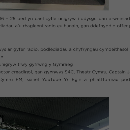
16 – 25 oed yn cael cyfle unigryw i ddysgu dan arweiniad
iadau a’u rhaglenni radio eu hunain, gan ddefnyddio offer 
wys ar gyfer radio, podlediadau a chyfryngau cymdeithasol
un
s unigryw trwy gyfrwng y Gymraeg
ctor creadigol, gan gynnwys S4C, Theatr Cymru, Captain 
Cymru FM, sianel YouTube Yr Egin a phlatfformau pod