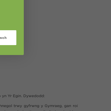
iwch
o yn Yr Egin. Dywedodd:
echnegol trwy gyfrwng y Gymraeg, gan roi