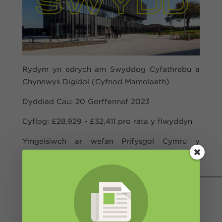
Rydym yn edrych am Swyddog Cyfathrebu a
Chynnwys Digidol (Cyfnod Mamolaeth)
Dyddiad Cau: 20 Gorffennaf 2023
Cyflog: £28,929 - £32,411 pro rata y flwyddyn
Ymgeisiwch ar wefan Prifysgol Cymru y
Drindod Dewi Sant
YMA.
____________________________________________
Bydd deilydd y swydd yn gyfrifol am
ddarganfod ffyrdd amrywiol a dychmygus o
gyfathrebu a hyrwyddo cynnig eang y