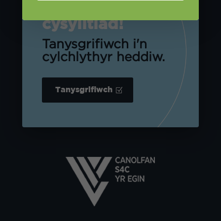
Cadwch mewn
cysylltiad!
Tanysgrifiwch i'n
cylchlythyr heddiw.
Tanysgrifiwch