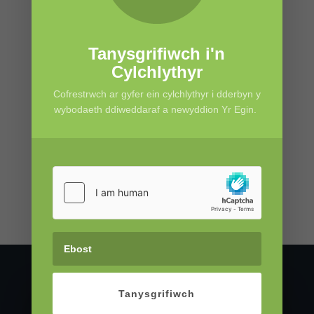
Ganolfan, sy’n cynnwys :
• y rhaglen artistig a phrosiectau creadigol
• y gymuned greadigol â digwyddiadau
Tanysgrifiwch i'n
rhyngweithio i’r sector sgrîn
Cylchlythyr
• cyrsiau hyfforddiant a chyfleon addysgiadol
Cofrestrwch ar gyfer ein cylchlythyr i dderbyn y
• adnoddau'r ganolfan sy’n cynnwys gofodau
wybodaeth ddiweddaraf a newyddion Yr Egin.
cynhyrchu a chydweithio
Ceir disgrifiad swydd lawn a manylion
ymgeisio
ar wefan Prifysgol Cymru y Drindod
Dewi Sant.
Tanysgrifiwch