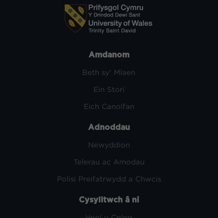
Amdanom
Beth sy' Mlaen
Ein Stori
Eich Canolfan
Adnoddau
Newyddion
Telerau ac Amodau
Polisi Preifatrwydd a Chwcis
Cysylltwch â ni
Heol y Coleg